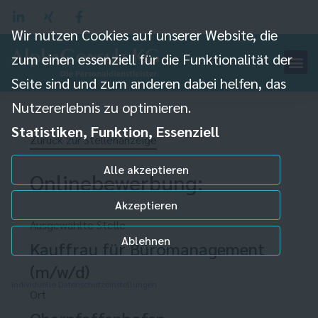
Wir nutzen Cookies auf unserer Website, die
zum einen essenziell für die Funktionalität der
Seite sind und zum anderen dabei helfen, das
Nutzererlebnis zu optimieren.
Statistiken, Funktion, Essenziell
Zurück zur Stellenanzeige
Alle akzeptieren
Onlinebewerbung:
Akzeptieren
Ausgewählte Stelle
Ablehnen
Kauffrau für Büromanagement
(m/w/d)
Individuelle Datenschutzeinstellungen
Ort
Oberpfaffenhofen