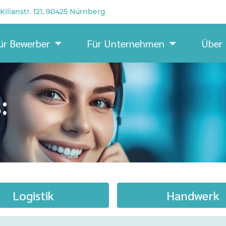
Kilianstr. 121, 90425 Nürnberg
ür Bewerber
Für Unternehmen
Über
:
Logistik
Handwerk