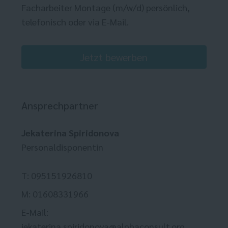
Facharbeiter Montage (m/w/d) persönlich,
telefonisch oder via E-Mail.
Jetzt bewerben
Ansprechpartner
Jekaterina Spiridonova
Personaldisponentin
T: 095151926810
M: 01608331966
E-Mail:
jekaterina.spiridonova@alphaconsult.org