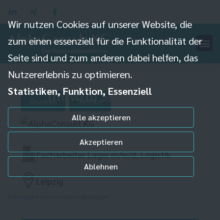
Wir nutzen Cookies auf unserer Website, die
zum einen essenziell für die Funktionalität der
Fachkraft für Lager
Seite sind und zum anderen dabei helfen, das
und Logistik
Nutzererlebnis zu optimieren.
Statistiken, Funktion, Essenziell
(m/w/d) Siemens
Drucken
Senden
Alle akzeptieren
Akzeptieren
Facharbeiter Lager m/w/d, Logistik
Ablehnen
Leipzig
Individuelle Datenschutzeinstellungen