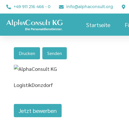
+49 911 216 466 - 0
info@alphaconsult.org
Startseite
F
Drucken
Senden
Logistik
Donzdorf
Jetzt bewerben