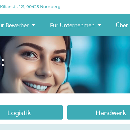
Kilianstr. 121, 90425 Nürnberg
ür Bewerber
Für Unternehmen
Über
:
Logistik
Handwerk