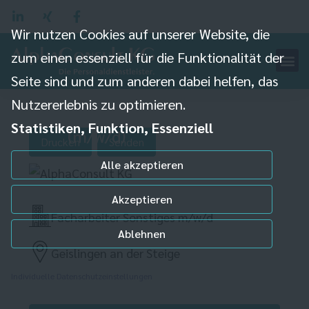
Wir nutzen Cookies auf unserer Website, die
zum einen essenziell für die Funktionalität der
Gesundheits- und
Seite sind und zum anderen dabei helfen, das
Nutzererlebnis zu optimieren.
Krankenpfleger
Statistiken, Funktion, Essenziell
(m/w/d)
Drucken
Senden
Alle akzeptieren
Akzeptieren
Facharbeiter Sonstiges m/w/d
Ablehnen
Geislingen an der Steige
Individuelle Datenschutzeinstellungen