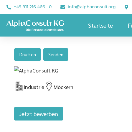
+49 911 216 466 - 0
info@alphaconsult.org
Startseite
F
Drucken
Senden
Industrie
Möckern
Jetzt bewerben