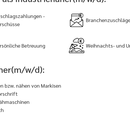
schlagszahlungen -
Branchenzuschläg
rschüsse
rsönliche Betreuung
Weihnachts- und U
äher(m/w/d):
en bzw. nähen von Markisen
rschrift
 Nähmaschinen
ch