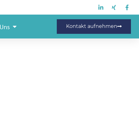
 Uns
Kontakt aufnehmen
ndustrienäher(m/w/d)