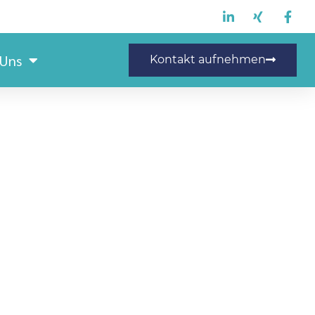
 Uns
Kontakt aufnehmen
ount Manager (m/w/d)