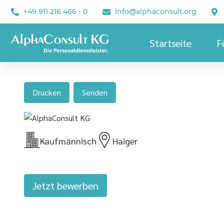
+49 911 216 466 - 0
info@alphaconsult.org
Startseite
F
Drucken
Senden
Kaufmännisch
Haiger
Jetzt bewerben