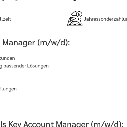
llzeit
Jahressonderzahlu
t Manager (m/w/d):
ukunden
ng passender Lösungen
eilungen
 als Key Account Manager (m/w/d):