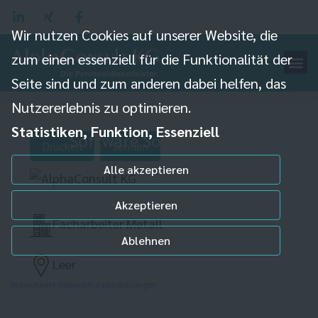
Wir nutzen Cookies auf unserer Website, die
zum einen essenziell für die Funktionalität der
Konstrukteur m/w/d
Seite sind und zum anderen dabei helfen, das
Nutzererlebnis zu optimieren.
mit Erfahrung in der
Statistiken, Funktion, Essenziell
Software Solid Edge
Drucken
Senden
Alle akzeptieren
Akzeptieren
Facharbeiter Metall
Ablehnen
Leer
Individuelle Datenschutzeinstellungen