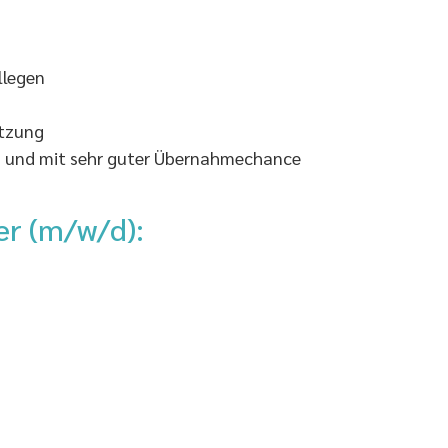
llegen
ätzung
uns und mit sehr guter Übernahmechance
er (m/w/d):