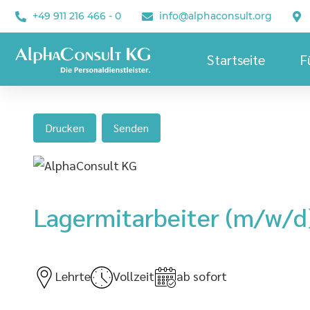
+49 911 216 466 - 0
info@alphaconsult.org
Startseite
F
Drucken
Senden
Lagermitarbeiter (m/w/d)
Lehrte
Vollzeit
ab sofort