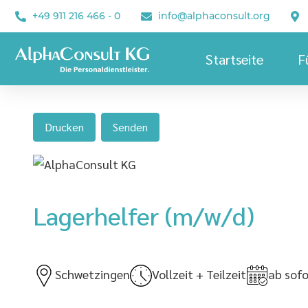
+49 911 216 466 - 0
info@alphaconsult.org
Startseite
F
Drucken
Senden
Lagerhelfer (m/w/d)
Schwetzingen
Vollzeit + Teilzeit
ab sofo