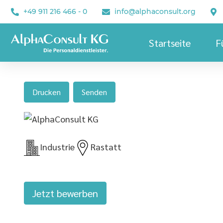
+49 911 216 466 - 0
info@alphaconsult.org
Startseite
F
Drucken
Senden
Industrie
Rastatt
Jetzt bewerben