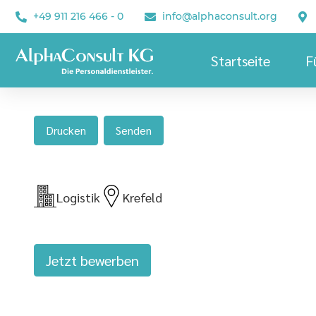
+49 911 216 466 - 0
info@alphaconsult.org
Startseite
F
Drucken
Senden
Logistik
Krefeld
Jetzt bewerben