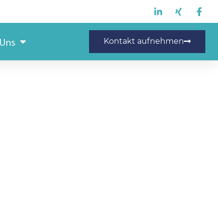
 Uns
Kontakt aufnehmen
er (m/w/d) Tagschicht