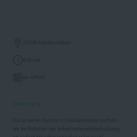
39340 Haldensleben
Vollzeit
ab sofort
Einleitung
Für unseren Kunden in Haldensleben suchen
wir im Rahmen der Arbeitnehmerüberlassung
ab sofort Maschinenbediener (m/w/d).