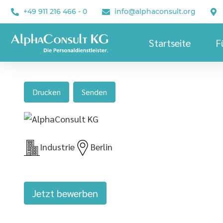
+49 911 216 466 - 0
info@alphaconsult.org
Startseite
F
Teaml
Elekt
Drucken
Senden
Industrie
Berlin
Jetzt bewerben