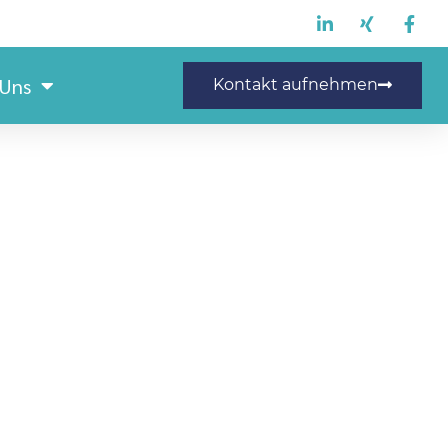
 Uns
Kontakt aufnehmen
rlin – Marienfelde /