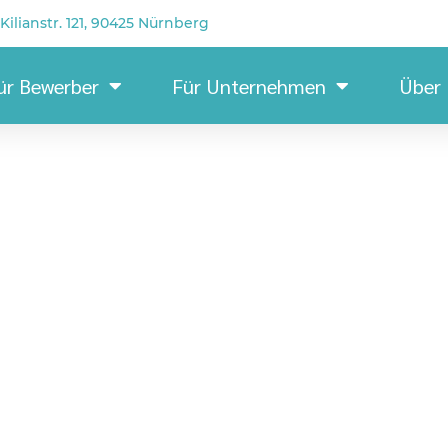
Kilianstr. 121, 90425 Nürnberg
ür Bewerber
Für Unternehmen
Über
eiter SMD (m/w/d) 19€/h / Be
ronikfertigung