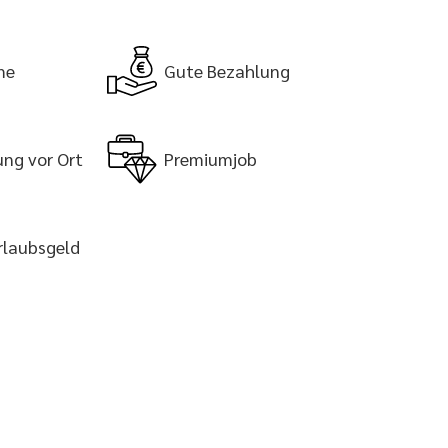
me
Gute Bezahlung
ung vor Ort
Premiumjob
rlaubsgeld