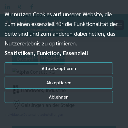
Wir nutzen Cookies auf unserer Website, die
zum einen essenziell für die Funktionalität der
Mechatroniker (m/w/d)
Seite sind und zum anderen dabei helfen, das
Nutzererlebnis zu optimieren.
zur
Statistiken, Funktion, Essenziell
Störungsbeseitigung
Drucken
Senden
Alle akzeptieren
Akzeptieren
Handwerk, Industrie
Ablehnen
Geislingen an der Steige
Individuelle Datenschutzeinstellungen