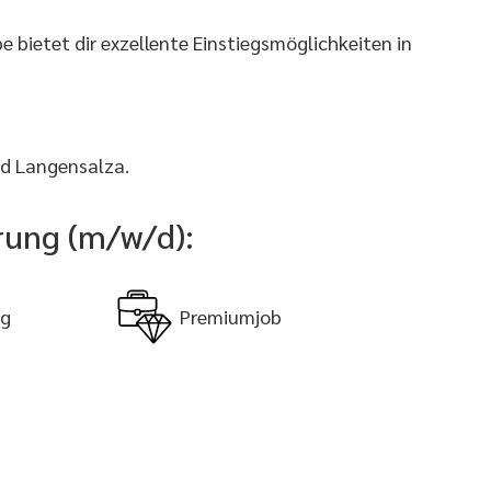
bietet dir exzellente Einstiegsmöglichkeiten in
ad Langensalza.
erung (m/w/d):
ng
Premiumjob