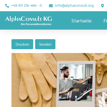
+49 911 216 466 - 0
info@alphaconsult.org
Startseite
F
Drucken
Senden