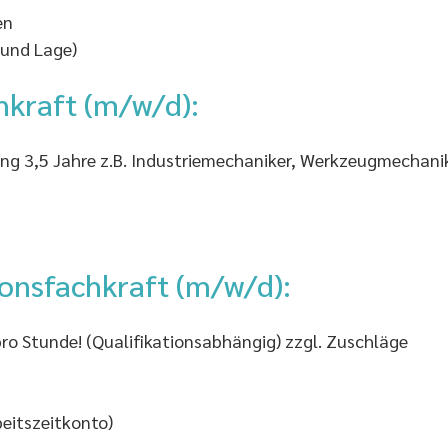
en
 und Lage)
hkraft (m/w/d):
ung 3,5 Jahre z.B. Industriemechaniker, Werkzeugmechan
ionsfachkraft (m/w/d):
ro Stunde! (Qualifikationsabhängig) zzgl. Zuschläge
beitszeitkonto)