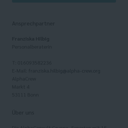
Ansprechpartner
Franziska Hilbig
Personalberaterin
T: 016093582236
E-Mail:
franziska.hilbig@alpha-crew.org
AlphaCrew
Markt 4
53111 Bonn
Über uns
Die AlphaConsult Gruppe- Experten mit 15