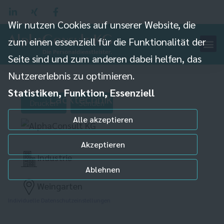
Wir nutzen Cookies auf unserer Website, die
zum einen essenziell für die Funktionalität der
Produktionsmitarbeiter
Seite sind und zum anderen dabei helfen, das
Nutzererlebnis zu optimieren.
(m/w/d) Farb- und
Statistiken, Funktion, Essenziell
Lacktechnik
Drucken
Senden
Alle akzeptieren
Akzeptieren
Industrie
Ablehnen
Weingarten
Individuelle Datenschutzeinstellungen