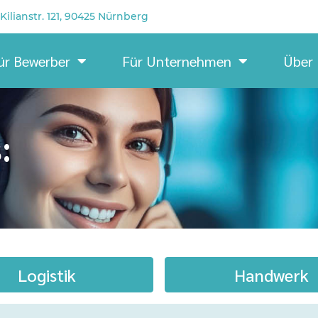
Kilianstr. 121, 90425 Nürnberg
ür Bewerber
Für Unternehmen
Über
:
Logistik
Handwerk