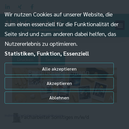
Wir nutzen Cookies auf unserer Website, die
zum einen essenziell für die Funktionalität der
Seite sind und zum anderen dabei helfen, das
Nutzererlebnis zu optimieren.
Statistiken, Funktion, Essenziell
Drucken
Senden
Alle akzeptieren
Speditionskaufmann
m/w/d
Akzeptieren
Ablehnen
Individuelle Datenschutzeinstellungen
Facharbeiter Sonstiges m/w/d