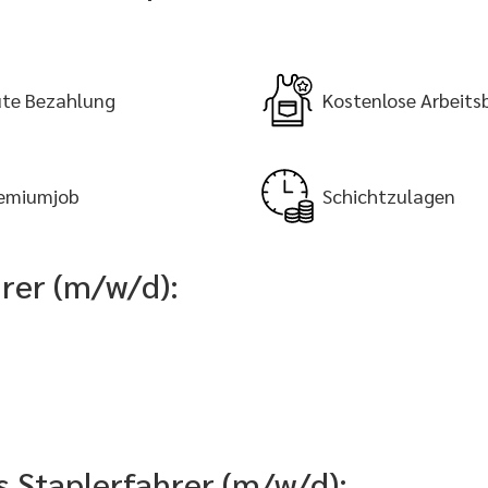
te Bezahlung
Kostenlose Arbeits
emiumjob
Schichtzulagen
rer (m/w/d):
ls Staplerfahrer (m/w/d):