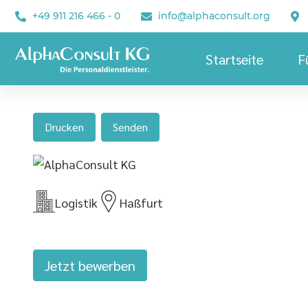
+49 911 216 466 - 0
info@alphaconsult.org
Startseite
F
Drucken
Senden
Logistik
Haßfurt
Jetzt bewerben