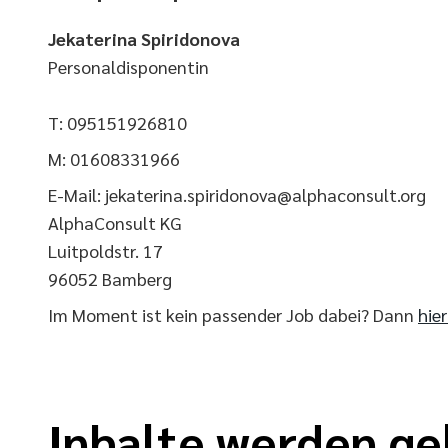
Jekaterina Spiridonova
Personaldisponentin
T: 095151926810
M: 01608331966
E-Mail: jekaterina.spiridonova@alphaconsult.org
AlphaConsult KG
Luitpoldstr. 17
96052 Bamberg
Im Moment ist kein passender Job dabei? Dann
hie
Inhalte werden ge