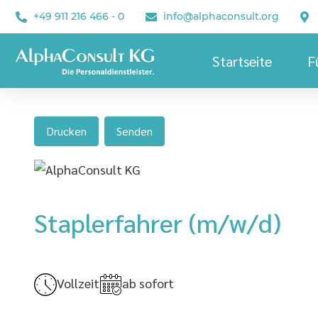
+49 911 216 466 - 0
info@alphaconsult.org
Startseite
F
Drucken
Senden
Staplerfahrer (m/w/d)
Vollzeit
ab sofort