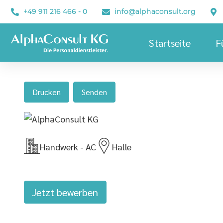
+49 911 216 466 - 0
info@alphaconsult.org
Startseite
F
Drucken
Senden
Handwerk - AC
Halle
Jetzt bewerben