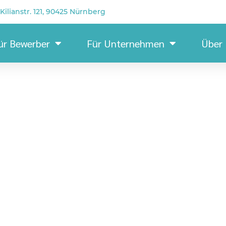
Kilianstr. 121, 90425 Nürnberg
ür Bewerber
Für Unternehmen
Über
AG-Schweißer/Monteur (m/w
ht/ Hennigsdorf