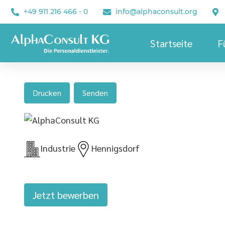
+49 911 216 466 - 0
info@alphaconsult.org
Startseite
F
WIG/M
Schic
Drucken
Senden
Industrie
Hennigsdorf
Jetzt bewerben