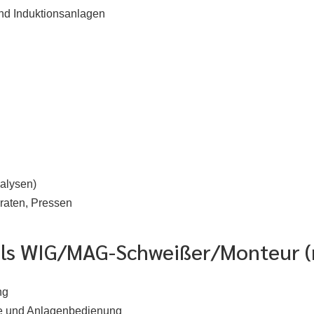
nd Induktionsanlagen
alysen)
raten, Pressen
t als WIG/MAG-Schweißer/Monteur 
ng
ge und Anlagenbedienung