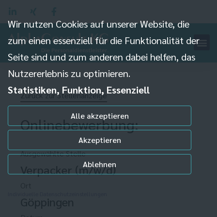
Wir nutzen Cookies auf unserer Website, die
zum einen essenziell für die Funktionalität der
Seite sind und zum anderen dabei helfen, das
Nutzererlebnis zu optimieren.
Statistiken, Funktion, Essenziell
Zurück zur Stellenanzeige
Alle akzeptieren
Onlinebewerbung:
Akzeptieren
Ausgewählte Stelle
Ablehnen
Verpacker (m/w/d)
Ort
Individuelle Datenschutzeinstellungen
Göppingen